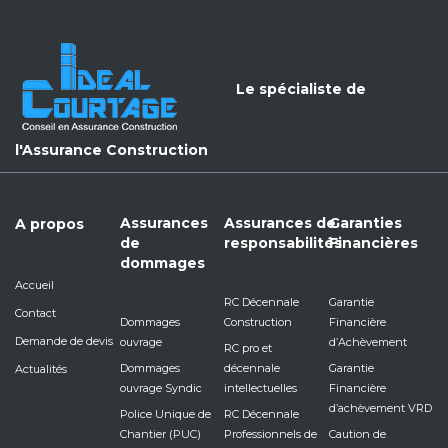
Le spécialiste de
l'Assurance Construction
Assurances
Assurances de
Garanties
A propos
de
responsabilités
Financières
dommages
Accueil
RC Décennale
Garantie
Contact
Dommages
Construction
Financière
Demande de devis
ouvrage
d’Achèvement
RC pro et
Dommages
décennale
Garantie
Actualités
ouvrage Syndic
intellectuelles
Financière
d’achèvement VRD
Police Unique de
RC Décennale
Chantier (PUC)
Professionnels de
Caution de